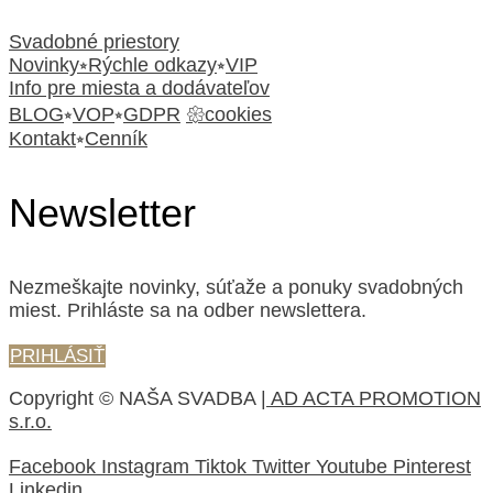
Svadobné priestory
Novinky⭒Rýchle odkazy
⭒
VIP
Info pre miesta a dodávateľov
BLOG
⭒
VOP
⭒
GDPR
𑁍cookies
Kontakt
⭒
Cenník
Newsletter
Nezmeškajte novinky, súťaže a ponuky svadobných
miest. Prihláste sa na odber newslettera.
PRIHLÁSIŤ
Copyright © NAŠA SVADBA
| AD ACTA PROMOTION
s.r.o.
Facebook
Instagram
Tiktok
Twitter
Youtube
Pinterest
Linkedin