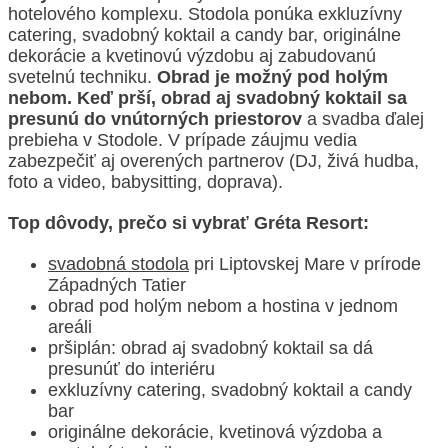
hotelového komplexu. Stodola ponúka exkluzívny
catering, svadobný koktail a candy bar, originálne
dekorácie a kvetinovú výzdobu aj zabudovanú
svetelnú techniku.
Obrad je možný pod holým
nebom. Keď prší, obrad aj svadobný koktail sa
presunú do vnútorných priestorov
a svadba ďalej
prebieha v Stodole. V prípade záujmu vedia
zabezpečiť aj overených partnerov (DJ, živá hudba,
foto a video, babysitting, doprava).
Top dôvody, prečo si vybrať Gréta Resort:
svadobná stodola
pri Liptovskej Mare v prírode
Západných Tatier
obrad pod holým nebom a hostina v jednom
areáli
pršiplán: obrad aj svadobný koktail sa dá
presunúť do interiéru
exkluzívny catering, svadobný koktail a candy
bar
originálne dekorácie, kvetinová výzdoba a