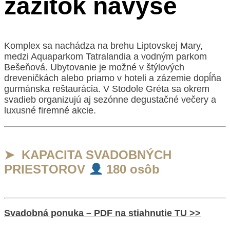
zážitok navyše
Komplex sa nachádza na brehu Liptovskej Mary,
medzi Aquaparkom Tatralandia a vodným parkom
Bešeňová. Ubytovanie je možné v štýlových
dreveničkách alebo priamo v hoteli a zázemie dopĺňa
gurmánska reštaurácia. V Stodole Gréta sa okrem
svadieb organizujú aj sezónne degustačné večery a
luxusné firemné akcie.
➤ KAPACITA SVADOBNÝCH
PRIESTOROV
180 osôb
Svadobná ponuka – PDF na stiahnutie TU >>