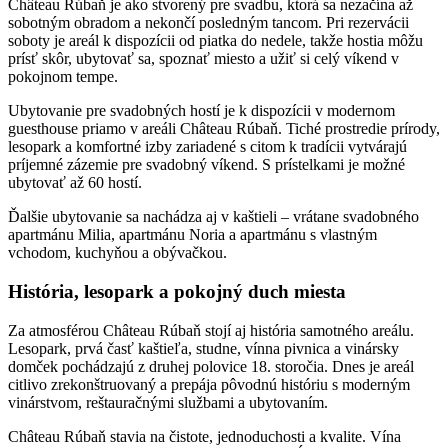
Château Rúbaň je ako stvorený pre svadbu, ktorá sa nezačína až
sobotným obradom a nekončí posledným tancom. Pri rezervácii
soboty je areál k dispozícii od piatka do nedele, takže hostia môžu
prísť skôr, ubytovať sa, spoznať miesto a užiť si celý víkend v
pokojnom tempe.
Ubytovanie pre svadobných hostí je k dispozícii v modernom
guesthouse priamo v areáli Château Rúbaň. Tiché prostredie prírody,
lesopark a komfortné izby zariadené s citom k tradícii vytvárajú
príjemné zázemie pre svadobný víkend. S prístelkami je možné
ubytovať až 60 hostí.
Ďalšie ubytovanie sa nachádza aj v kaštieli – vrátane svadobného
apartmánu Milia, apartmánu Noria a apartmánu s vlastným
vchodom, kuchyňou a obývačkou.
História, lesopark a pokojný duch miesta
Za atmosférou Château Rúbaň stojí aj história samotného areálu.
Lesopark, prvá časť kaštieľa, studne, vínna pivnica a vinársky
domček pochádzajú z druhej polovice 18. storočia. Dnes je areál
citlivo zrekonštruovaný a prepája pôvodnú históriu s moderným
vinárstvom, reštauračnými službami a ubytovaním.
Château Rúbaň stavia na čistote, jednoduchosti a kvalite. Vína