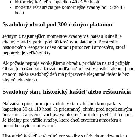
historický kaštieľ s kapacitou 40 až 80 hostí
moderná reštaurácia pre komornejšie svadby od 15 do 45
hostí
Svadobný obrad pod 300-ročným platanom
Jedným z najsilnejších momentov svadby v Château Rúbaň je
civilný obrad v parku pod 300-ročným platanom. Prostredie
historického lesoparku dáva obradu prirodzenú atmosféru, ktorá
nepotrebuje veľké efekty.
Ak počasie nepraje vonkajšiemu obradu, prichádza na rad pršiplán.
Obrad je možné zrealizovať podľa počtu hostí v kaštieli alebo aj pod
stanom, takže svadobný deň má pripravené elegantné riešenie bez
zbytočného stresu.
Svadobný stan, historický kaštieľ alebo reštaurácia
Najväčším priestorom je svadobný stan v historickom parku s
kapacitou 50 až 110 hostí. Je priestranný, chráni pred nepriaznivým
počasím a zároveň si zachováva blízkosť prírode aj výhľad na park.
Je ideálny pre väčšie svadby, ktoré chcú otvorenú atmosféru a
pohodlie krytého priestoru.
Historický kaštieľ je vhodný pre svadby s nádychom elegancie a