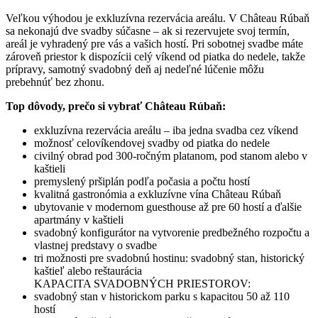
Veľkou výhodou je exkluzívna rezervácia areálu. V Château Rúbaň
sa nekonajú dve svadby súčasne – ak si rezervujete svoj termín,
areál je vyhradený pre vás a vašich hostí. Pri sobotnej svadbe máte
zároveň priestor k dispozícii celý víkend od piatka do nedele, takže
prípravy, samotný svadobný deň aj nedeľné lúčenie môžu
prebehnúť bez zhonu.
Top dôvody, prečo si vybrať Château Rúbaň:
exkluzívna rezervácia areálu – iba jedna svadba cez víkend
možnosť celovíkendovej svadby od piatka do nedele
civilný obrad pod 300-ročným platanom, pod stanom alebo v
kaštieli
premyslený pršiplán podľa počasia a počtu hostí
kvalitná gastronómia a exkluzívne vína Château Rúbaň
ubytovanie v modernom guesthouse až pre 60 hostí a ďalšie
apartmány v kaštieli
svadobný konfigurátor na vytvorenie predbežného rozpočtu a
vlastnej predstavy o svadbe
tri možnosti pre svadobnú hostinu: svadobný stan, historický
kaštieľ alebo reštaurácia
KAPACITA SVADOBNÝCH PRIESTOROV:
svadobný stan v historickom parku s kapacitou 50 až 110
hostí