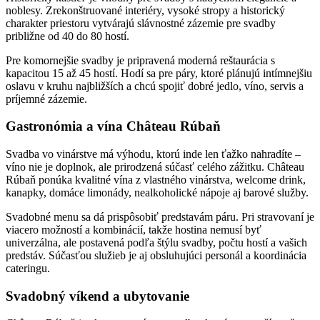
noblesy. Zrekonštruované interiéry, vysoké stropy a historický
charakter priestoru vytvárajú slávnostné zázemie pre svadby
približne od 40 do 80 hostí.
Pre komornejšie svadby je pripravená moderná reštaurácia s
kapacitou 15 až 45 hostí. Hodí sa pre páry, ktoré plánujú intímnejšiu
oslavu v kruhu najbližších a chcú spojiť dobré jedlo, víno, servis a
príjemné zázemie.
Gastronómia a vína Château Rúbaň
Svadba vo vinárstve má výhodu, ktorú inde len ťažko nahradíte –
víno nie je doplnok, ale prirodzená súčasť celého zážitku. Château
Rúbaň ponúka kvalitné vína z vlastného vinárstva, welcome drink,
kanapky, domáce limonády, nealkoholické nápoje aj barové služby.
Svadobné menu sa dá prispôsobiť predstavám páru. Pri stravovaní je
viacero možností a kombinácií, takže hostina nemusí byť
univerzálna, ale postavená podľa štýlu svadby, počtu hostí a vašich
predstáv. Súčasťou služieb je aj obsluhujúci personál a koordinácia
cateringu.
Svadobný víkend a ubytovanie