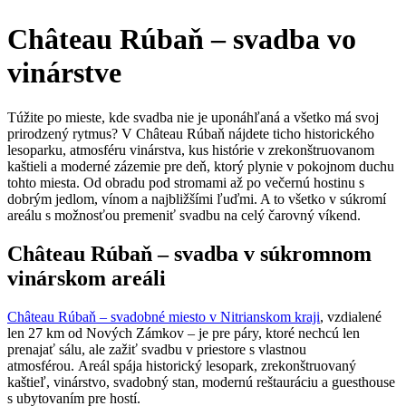
Château Rúbaň – svadba vo
vinárstve
Túžite po mieste, kde svadba nie je uponáhľaná a všetko má svoj
prirodzený rytmus? V Château Rúbaň nájdete ticho historického
lesoparku, atmosféru vinárstva, kus histórie v zrekonštruovanom
kaštieli a moderné zázemie pre deň, ktorý plynie v pokojnom duchu
tohto miesta. Od obradu pod stromami až po večernú hostinu s
dobrým jedlom, vínom a najbližšími ľuďmi. A to všetko v súkromí
areálu s možnosťou premeniť svadbu na celý čarovný víkend.
Château Rúbaň – svadba v súkromnom
vinárskom areáli
Château Rúbaň – svadobné miesto v Nitrianskom kraji
, vzdialené
len 27 km od Nových Zámkov – je pre páry, ktoré nechcú len
prenajať sálu, ale zažiť svadbu v priestore s vlastnou
atmosférou. Areál spája historický lesopark, zrekonštruovaný
kaštieľ, vinárstvo, svadobný stan, modernú reštauráciu a guesthouse
s ubytovaním pre hostí.