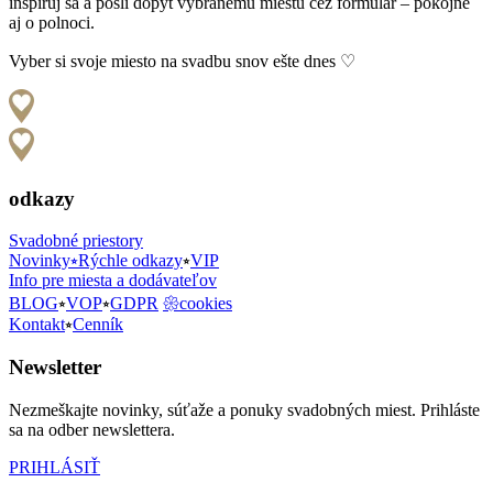
inšpiruj sa a pošli dopyt vybranému miestu cez formulár – pokojne
aj o polnoci.
Vyber si svoje miesto na svadbu snov ešte dnes ♡
odkazy
Svadobné priestory
Novinky⭒Rýchle odkazy
⭒
VIP
Info pre miesta a dodávateľov
BLOG
⭒
VOP
⭒
GDPR
𑁍cookies
Kontakt
⭒
Cenník
Newsletter
Nezmeškajte novinky, súťaže a ponuky svadobných miest. Prihláste
sa na odber newslettera.
PRIHLÁSIŤ