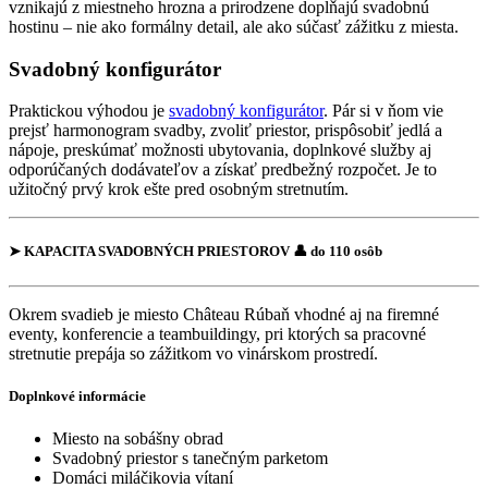
vznikajú z miestneho hrozna a prirodzene dopĺňajú svadobnú
hostinu – nie ako formálny detail, ale ako súčasť zážitku z miesta.
Svadobný konfigurátor
Praktickou výhodou je
svadobný konfigurátor
. Pár si v ňom vie
prejsť harmonogram svadby, zvoliť priestor, prispôsobiť jedlá a
nápoje, preskúmať možnosti ubytovania, doplnkové služby aj
odporúčaných dodávateľov a získať predbežný rozpočet. Je to
užitočný prvý krok ešte pred osobným stretnutím.
➤ KAPACITA SVADOBNÝCH PRIESTOROV 👤 do 110 osôb
Okrem svadieb je miesto Château Rúbaň vhodné aj na firemné
eventy, konferencie a teambuildingy, pri ktorých sa pracovné
stretnutie prepája so zážitkom vo vinárskom prostredí.
Doplnkové informácie
Miesto na sobášny obrad
Svadobný priestor s tanečným parketom
Domáci miláčikovia vítaní