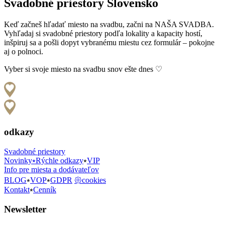
Svadobné priestory Slovensko
Keď začneš hľadať miesto na svadbu, začni na NAŠA SVADBA.
Vyhľadaj si svadobné priestory podľa lokality a kapacity hostí,
inšpiruj sa a pošli dopyt vybranému miestu cez formulár – pokojne
aj o polnoci.
Vyber si svoje miesto na svadbu snov ešte dnes ♡
odkazy
Svadobné priestory
Novinky⭒Rýchle odkazy
⭒
VIP
Info pre miesta a dodávateľov
BLOG
⭒
VOP
⭒
GDPR
𑁍cookies
Kontakt
⭒
Cenník
Newsletter