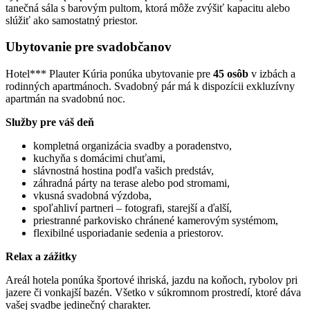
tanečná sála s barovým pultom, ktorá môže zvýšiť kapacitu alebo
slúžiť ako samostatný priestor.
Ubytovanie pre svadobčanov
Hotel*** Plauter Kúria ponúka ubytovanie pre
45 osôb
v izbách a
rodinných apartmánoch. Svadobný pár má k dispozícii exkluzívny
apartmán na svadobnú noc.
Služby pre váš deň
kompletná organizácia svadby a poradenstvo,
kuchyňa s domácimi chuťami,
slávnostná hostina podľa vašich predstáv,
záhradná párty na terase alebo pod stromami,
vkusná svadobná výzdoba,
spoľahliví partneri – fotografi, starejší a ďalší,
priestranné parkovisko chránené kamerovým systémom,
flexibilné usporiadanie sedenia a priestorov.
Relax a zážitky
Areál hotela ponúka športové ihriská, jazdu na koňoch, rybolov pri
jazere či vonkajší bazén. Všetko v súkromnom prostredí, ktoré dáva
vašej svadbe jedinečný charakter.