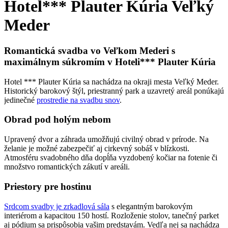
Hotel*** Plauter Kúria Veľký
Meder
Romantická svadba vo Veľkom Mederi s
maximálnym súkromím v Hoteli*** Plauter Kúria
Hotel *** Plauter Kúria sa nachádza na okraji mesta Veľký Meder.
Historický barokový štýl, priestranný park a uzavretý areál ponúkajú
jedinečné
prostredie na svadbu snov
.
Obrad pod holým nebom
Upravený dvor a záhrada umožňujú civilný obrad v prírode. Na
želanie je možné zabezpečiť aj cirkevný sobáš v blízkosti.
Atmosféru svadobného dňa dopĺňa vyzdobený kočiar na fotenie či
množstvo romantických zákutí v areáli.
Priestory pre hostinu
Srdcom svadby je zrkadlová sála
s elegantným barokovým
interiérom a kapacitou 150 hostí. Rozloženie stolov, tanečný parket
aj pódium sa prispôsobia vašim predstavám. Vedľa nej sa nachádza