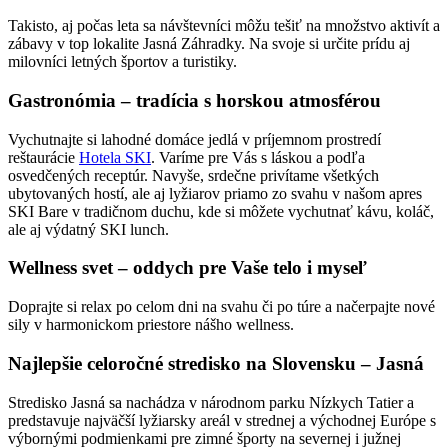
Takisto, aj počas leta sa návštevníci môžu tešiť na množstvo aktivít a
zábavy v top lokalite Jasná Záhradky. Na svoje si určite prídu aj
milovníci letných športov a turistiky.
Gastronómia – tradícia s horskou atmosférou
Vychutnajte si lahodné domáce jedlá v príjemnom prostredí
reštaurácie
Hotela SKI
. Varíme pre Vás s láskou a podľa
osvedčených receptúr. Navyše, srdečne privítame všetkých
ubytovaných hostí, ale aj lyžiarov priamo zo svahu v našom apres
SKI Bare v tradičnom duchu, kde si môžete vychutnať kávu, koláč,
ale aj výdatný SKI lunch.
Wellness svet – oddych pre Vaše telo i myseľ
Doprajte si relax po celom dni na svahu či po túre a načerpajte nové
sily v harmonickom priestore nášho wellness.​
Najlepšie celoročné stredisko na Slovensku – Jasná
Stredisko Jasná sa nachádza v národnom parku Nízkych Tatier a
predstavuje najväčší lyžiarsky areál v strednej a východnej Európe s
výbornými podmienkami pre zimné športy na severnej i južnej