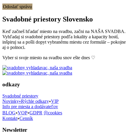
Odoslať správu
Svadobné priestory Slovensko
Keď začneš hľadať miesto na svadbu, začni na NAŠA SVADBA.
Vyhľadaj si svadobné priestory podľa lokality a kapacity hostí,
inšpiruj sa a pošli dopyt vybranému miestu cez formulár – pokojne
aj o polnoci.
Vyber si svoje miesto na svadbu snov ešte dnes ♡
odkazy
Svadobné priestory
Novinky⭒Rýchle odkazy
⭒
VIP
Info pre miesta a dodávateľov
BLOG
⭒
VOP
⭒
GDPR
𑁍cookies
Kontakt
⭒
Cenník
Newsletter