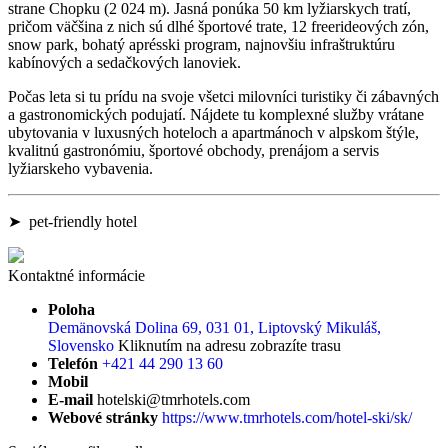
strane Chopku (2 024 m). Jasná ponúka 50 km lyžiarskych tratí,
pričom väčšina z nich sú dlhé športové trate, 12 freerideových zón,
snow park, bohatý aprésski program, najnovšiu infraštruktúru
kabínových a sedačkových lanoviek.
Počas leta si tu prídu na svoje všetci milovníci turistiky či zábavných
a gastronomických podujatí. Nájdete tu komplexné služby vrátane
ubytovania v luxusných hoteloch a apartmánoch v alpskom štýle,
kvalitnú gastronómiu, športové obchody, prenájom a servis
lyžiarskeho vybavenia.
➤ pet-friendly hotel
Kontaktné informácie
Poloha
Demänovská Dolina 69, 031 01, Liptovský Mikuláš,
Slovensko
Kliknutím na adresu zobrazíte trasu
Telefón
+421 44 290 13 60
Mobil
E-mail
hotelski@tmrhotels.com
Webové stránky
https://www.tmrhotels.com/hotel-ski/sk/