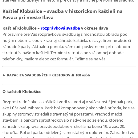
stal veľmi obľúbeným miestom pre oslavy a hlavne pre konanie svadieb.
Kaštieľ Klobušice – svadba v historickom kaštieli na
Považí pri meste Ilava
Kaštieľ Klobušice –
rozprávková svadba
v okrese Ilava
Pripravíme pre Vás rozprávkovú svadbu aj s možnosťou obradu pod
holým nebom alebo v krásnej záhrade kaštieľa, oslavy, firemné akcie či
záhradné party. Aktuálnu ponuku vám radi poskytneme pri osobnom
stretnutí v našom kaštieli. Termín stretnutia po vzájomnej dohode
telefonicky, mailom alebo cez formulár. Tešíme sa na vás.
➤ KAPACITA SVADOBNÝCH PRIESTOROV 👤 100 osôb
O kaštieli Klobušice
Bezprostredné okolia kaštieľa tvoril /a tvorí aj v súčasnosti/ jednak park,
ako i účelová záhrada. Park bol komponovaný ako voľná príroda, kde sa
skupiny stromov striedali s trávnatými porastami. Prechod medzi
stavbami a parkom sprostredkovalo nádvorie so zeleňou, ktorého
záhradnícka úprava pravdepodobne vrcholila na konci 19. a zač. 20.
storočia. Bol od parku oddelený samostatným oplotením. Záhradníctvu