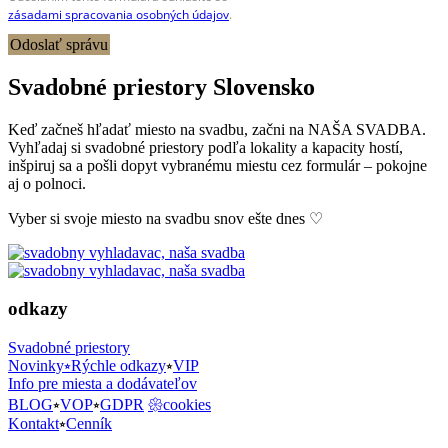
zásadami spracovania osobných údajov
.
Odoslať správu
Svadobné priestory Slovensko
Keď začneš hľadať miesto na svadbu, začni na NAŠA SVADBA.
Vyhľadaj si svadobné priestory podľa lokality a kapacity hostí,
inšpiruj sa a pošli dopyt vybranému miestu cez formulár – pokojne
aj o polnoci.
Vyber si svoje miesto na svadbu snov ešte dnes ♡
odkazy
Svadobné priestory
Novinky⭒Rýchle odkazy
⭒
VIP
Info pre miesta a dodávateľov
BLOG
⭒
VOP
⭒
GDPR
𑁍cookies
Kontakt
⭒
Cenník