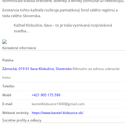
dominovala stavba oranžérie, skleníky a letníky (bohužiaľ už neexistujú).
Existencia tohto kaštieľa rozširuje pamiatkový fond celého regiónu a
teda celého Slovenska.
Kaštieľ Klobušice, Ilava – to je Vaša vysnívaná rozprávková
svadba…
Kontaktné informácie
Poloha
Zámocká, 019 01 Ilava-Klobušice, Slovensko
Kliknutím na adresu zobrazíte
trasu
Telefón
Mobil
+421 905 175 599
E-mail
kastielklobusice1840@gmail.com
Webové stránky
https://www.kastiel-klobusice.sk/
Sociálne profily a odkazy