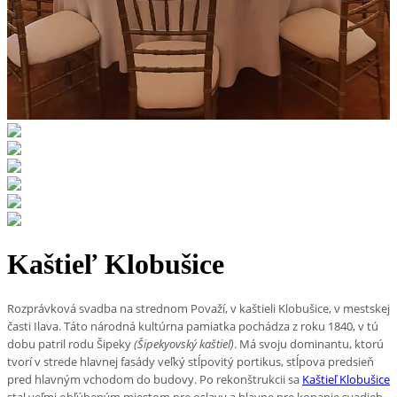
Kaštieľ Klobušice
Rozprávková svadba na strednom Považí, v kaštieli Klobušice, v mestskej
časti Ilava. Táto národná kultúrna pamiatka pochádza z roku 1840, v tú
dobu patril rodu Šipeky
(
Šipekyovský kaštieľ
)
. Má svoju dominantu, ktorú
tvorí v strede hlavnej fasády veľký stĺpovitý portikus, stĺpova predsieň
pred hlavným vchodom do budovy. Po rekonštrukcii sa
Kaštieľ Klobušice